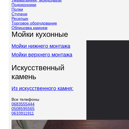
Умывальники, мойдодыры
Подоконники
Полки
Ступени
Ресепшн
Торговое оборудование
Облицовка камнем
Мойки кухонные
Мойки нижнего монтажа
Мойки верхнего монтажа
Искусственный
камень
Из искусственного камня:
Все телефоны
0683555444
0508595565
0633911911