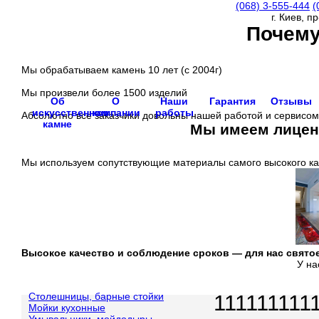
(068)
3-555-444
(
г. Киев, п
Почему
Мы обрабатываем камень 10 лет (с 2004г)
Мы произвели более 1500 изделий
Об
О
Наши
Гарантия
Отзывы
искусственном
компании
работы
Абсолютно все заказчики довольны нашей работой и сервисом
камне
Мы имеем лиценз
Мы используем сопутствующие материалы самого высокого ка
Высокое качество и соблюдение сроков —
для нас свято
У на
Столешницы, барные стойки
111111111
Мойки кухонные