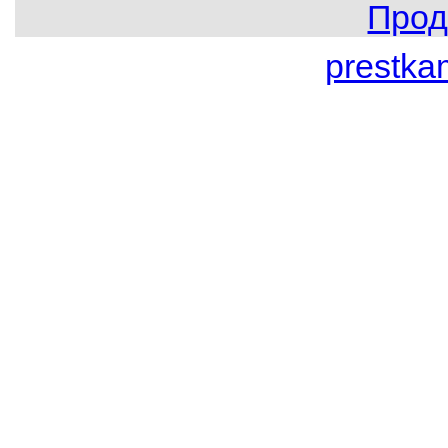
Прод
prestk