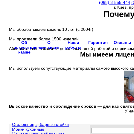
(068)
3-555-444
(
г. Киев, п
Почему
Мы обрабатываем камень 10 лет (с 2004г)
Мы произвели более 1500 изделий
Об
О
Наши
Гарантия
Отзывы
искусственном
компании
работы
Абсолютно все заказчики довольны нашей работой и сервисом
камне
Мы имеем лиценз
Мы используем сопутствующие материалы самого высокого ка
Высокое качество и соблюдение сроков —
для нас свято
У на
Столешницы, барные стойки
Мойки кухонные