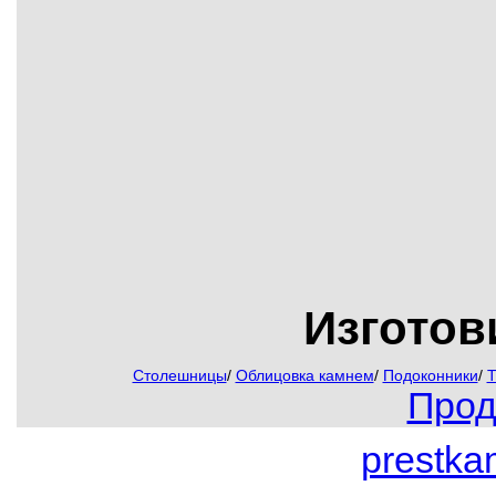
Изготов
Столешницы
/
Облицовка камнем
/
Подоконники
/
Т
Прод
prestk