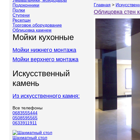
Умывальники, мойдодыры
Главная
>
Искусствен
Подоконники
Полки
Облицовка стен 
Ступени
Ресепшн
Торговое оборудование
Облицовка камнем
Мойки кухонные
Мойки нижнего монтажа
Мойки верхнего монтажа
Искусственный
камень
Из искусственного камня:
Все телефоны
0683555444
0508595565
0633911911
Шахматный стол