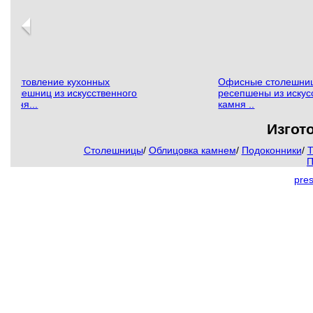
Изготовление кухонных
Офисные столешни
столешниц из искусственного
ресепшены из искус
камня...
камня ..
Изгот
Столешницы
/
Облицовка камнем
/
Подоконники
/
Т
П
pre