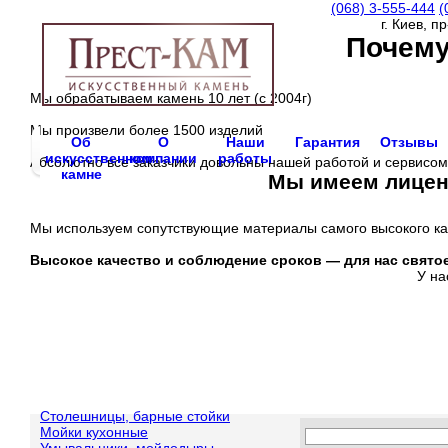
(068)
3-555-444
(
г. Киев, п
Почему
Мы обрабатываем камень 10 лет (с 2004г)
Мы произвели более 1500 изделий
Об
О
Наши
Гарантия
Отзывы
искусственном
компании
работы
Абсолютно все заказчики довольны нашей работой и сервисом
камне
Мы имеем лиценз
Мы используем сопутствующие материалы самого высокого ка
Высокое качество и соблюдение сроков —
для нас свято
У на
Столешницы, барные стойки
Мойки кухонные