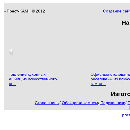
«Прест-KAM» © 2012
Создание сайт
На
Изготовление кухонных
Офисные столешни
столешниц из искусственного
ресепшены из искус
камня...
камня ..
Изгот
Столешницы
/
Облицовка камнем
/
Подоконники
/
Т
П
pre