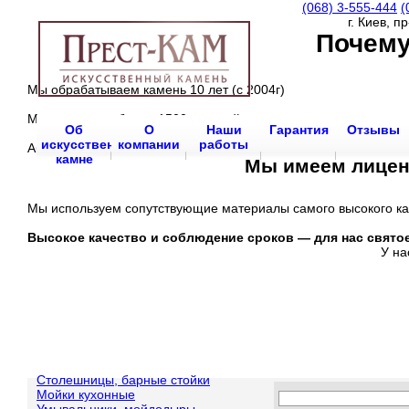
(068)
3-555-444
(
г. Киев, п
Почему
Мы обрабатываем камень 10 лет (с 2004г)
Мы произвели более 1500 изделий
Об
О
Наши
Гарантия
Отзывы
искусственном
компании
работы
Абсолютно все заказчики довольны нашей работой и сервисом
камне
Мы имеем лиценз
Мы используем сопутствующие материалы самого высокого ка
Высокое качество и соблюдение сроков —
для нас свято
У на
Столешницы, барные стойки
Мойки кухонные