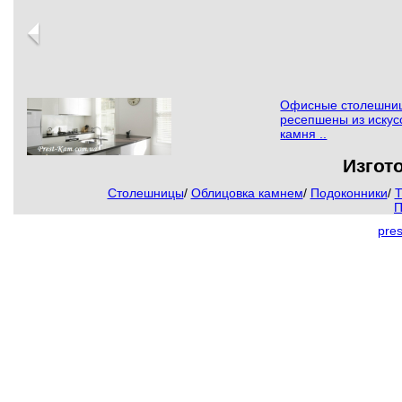
Офисные столешни
ресепшены из искус
камня ..
Изгот
Столешницы
/
Облицовка камнем
/
Подоконники
/
Т
Изготовление кухонных
П
столешниц из искусственного
камня...
pre