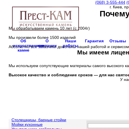
(068)
3-555-444
(
г. Киев, п
Почему
Мы обрабатываем камень 10 лет (с 2004г)
Мы произвели более 1500 изделий
Об
О
Наши
Гарантия
Отзывы
искусственном
компании
работы
Абсолютно все заказчики довольны нашей работой и сервисом
камне
Мы имеем лиценз
Мы используем сопутствующие материалы самого высокого ка
Высокое качество и соблюдение сроков —
для нас свято
У на
Столешницы, барные стойки
Мойки кухонные