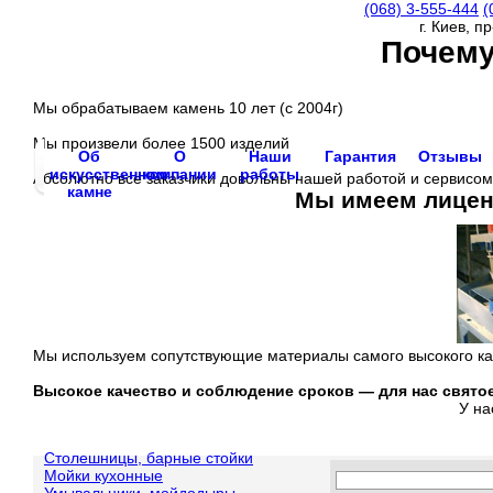
(068)
3-555-444
(
г. Киев, п
Почему
Мы обрабатываем камень 10 лет (с 2004г)
Мы произвели более 1500 изделий
Об
О
Наши
Гарантия
Отзывы
искусственном
компании
работы
Абсолютно все заказчики довольны нашей работой и сервисом
камне
Мы имеем лиценз
Мы используем сопутствующие материалы самого высокого ка
Высокое качество и соблюдение сроков —
для нас свято
У на
Столешницы, барные стойки
Мойки кухонные