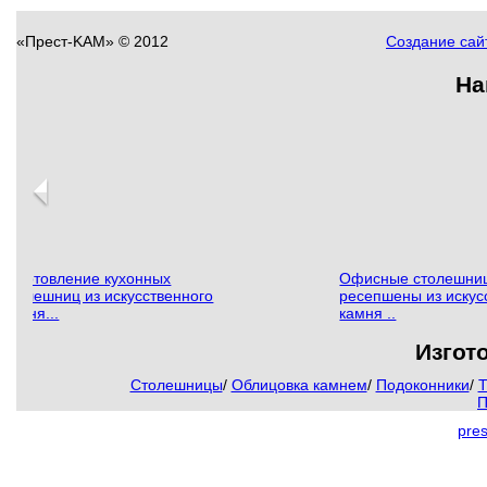
«Прест-KAM» © 2012
Создание сайт
На
Изготовление кухонных
Офисные столешни
столешниц из искусственного
ресепшены из искус
камня...
камня ..
Изгот
Столешницы
/
Облицовка камнем
/
Подоконники
/
Т
П
pre