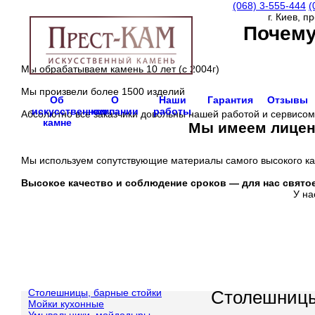
(068)
3-555-444
(
г. Киев, п
Почему
Мы обрабатываем камень 10 лет (с 2004г)
Мы произвели более 1500 изделий
Об
О
Наши
Гарантия
Отзывы
искусственном
компании
работы
Абсолютно все заказчики довольны нашей работой и сервисом
камне
Мы имеем лиценз
Мы используем сопутствующие материалы самого высокого ка
Высокое качество и соблюдение сроков —
для нас свято
У на
Столешницы, барные стойки
Столешницы
Мойки кухонные