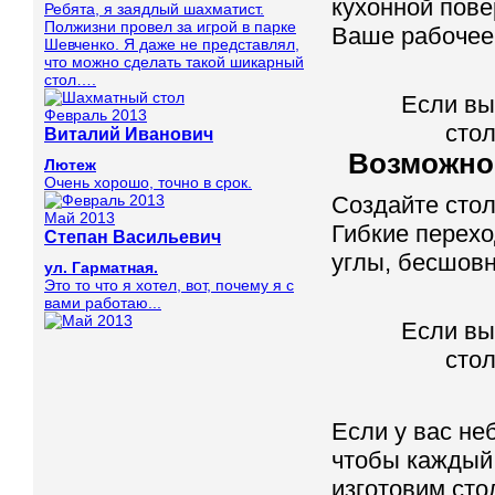
кухонной пове
Ребята, я заядлый шахматист.
Полжизни провел за игрой в парке
Ваше рабочее 
Шевченко. Я даже не представлял,
что можно сделать такой шикарный
стол….
Если вы
Февраль 2013
стол
Виталий Иванович
Возможно
Лютеж
Очень хорошо, точно в срок.
Создайте сто
Май 2013
Гибкие перехо
Степан Васильевич
углы, бесшов
ул. Гарматная.
Это то что я хотел, вот, почему я с
вами работаю...
Если вы
стол
Если у вас неб
чтобы каждый
изготовим сто