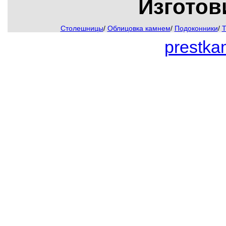
Изготов
Столешницы
/
Облицовка камнем
/
Подоконники
/
Т
prestk