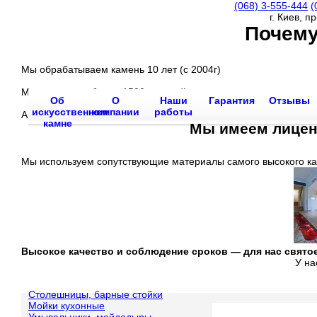
(068)
3-555-444
(
г. Киев, п
Почему
Мы обрабатываем камень 10 лет (с 2004г)
Мы произвели более 1500 изделий
Об
О
Наши
Гарантия
Отзывы
искусственном
компании
работы
Абсолютно все заказчики довольны нашей работой и сервисом
камне
Мы имеем лиценз
Мы используем сопутствующие материалы самого высокого ка
Высокое качество и соблюдение сроков —
для нас свято
У на
Столешницы, барные стойки
Мойки кухонные