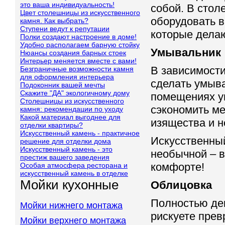
это ваша индивидуальность!
собой. В стол
Цвет столешницы из искусственного
оборудовать 
камня. Как выбрать?
Ступени ведут к репутации
которые дела
Полки создают настроение в доме!
Удобно располагаем барную стойку
Умывальник
Нюансы создания барных стоек
Интерьер меняется вместе с вами!
В зависимости
Безграничные возможности камня
для оформления интерьера
сделать умыв
Подоконник вашей мечты
Скажите "ДА" экологичному дому
помещениях у
Столешницы из искусственного
сэкономить ме
камня: рекомендации по уходу
Какой материал выгоднее для
изящества и н
отделки квартиры?
Искусственный камень - практичное
Искусственны
решение для отделки дома
Искусственный камень - это
необычной – в
престиж вашего заведения
комфорте!
Особая атмосфера ресторана и
искусственный камень в отделке
Мойки кухонные
Облицовка
Полностью дек
Мойки нижнего монтажа
рискуете прев
Мойки верхнего монтажа