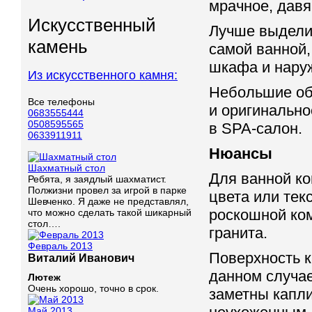
мрачное, давя
Искусственный
Лучше выделит
камень
самой ванной,
шкафа и нару
Из искусственного камня:
Небольшие об
Все телефоны
и оригинальн
0683555444
0508595565
в SPA-салон.
0633911911
Нюансы
Шахматный стол
Для ванной к
Ребята, я заядлый шахматист.
Полжизни провел за игрой в парке
цвета или тек
Шевченко. Я даже не представлял,
роскошной ком
что можно сделать такой шикарный
стол….
гранита.
Февраль 2013
Поверхность к
Виталий Иванович
данном случае
Лютеж
Очень хорошо, точно в срок.
заметны капли
Май 2013