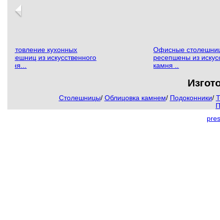
Изготовление кухонных
Офисные столешни
столешниц из искусственного
ресепшены из искус
камня...
камня ..
Изгот
Столешницы
/
Облицовка камнем
/
Подоконники
/
Т
П
pre