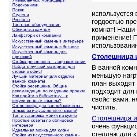
Умывальники, мойдодыры
Подоконники
Полки
используется 
Ступени
Ресепшн
гордостью пре
Торговое оборудование
комнат! Наши
Облицовка камнем
Лайфстори от компании
применение! П
Искусственный камень в интерьере
использовани
Искусственный камень в бизнесе
Искусственный камень для
Столешница и
прихожей
Стойка ресепшена – лицо компании
В ванной комн
Найдите лучший материал для
стойки в офис!
меньшую нагру
Лучший материал для отделки
ванной комнаты
план выходят 
Стойка ресепшена. Общие
подходит для 
рекомендации по созданию проекта
Как пройти в библиотеку... с
свойствами, не
искусственным камнем?
Столешница для ванной комнаты -
чистить.
только из искусственного камня!
Тип и установка мойки на кухню
Столешница и
Простые советы по облицовке
очень функцио
интерьера
Идеальная мойка для кухни
стеллаж для х
Стойки из искусственного камня -